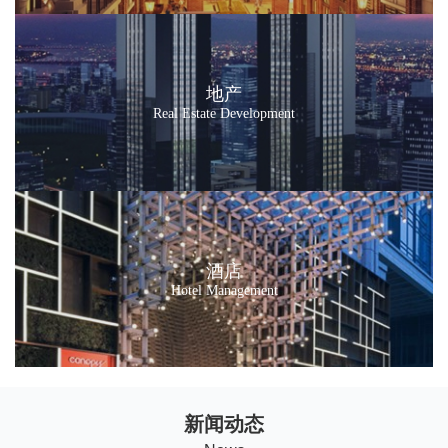
地产
Real Estate Development
酒店
Hotel Management
新闻动态